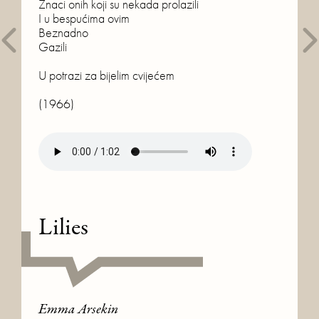
Znaci onih koji su nekada prolazili

I u bespućima ovim

Beznadno

Gazili

U potrazi za bijelim cvijećem

Lilies
Emma Arsekin