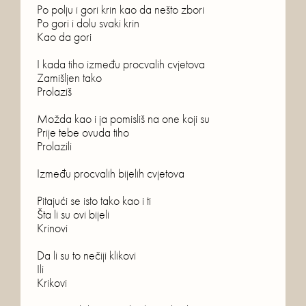
Po polju i gori krin kao da nešto zbori

Po gori i dolu svaki krin

Kao da gori

I kada tiho između procvalih cvjetova

Zamišljen tako

Prolaziš

Možda kao i ja pomisliš na one koji su

Prije tebe ovuda tiho

Prolazili

Između procvalih bijelih cvjetova

Pitajući se isto tako kao i ti

Šta li su ovi bijeli

Krinovi

Da li su to nečiji klikovi

Ili

Krikovi
